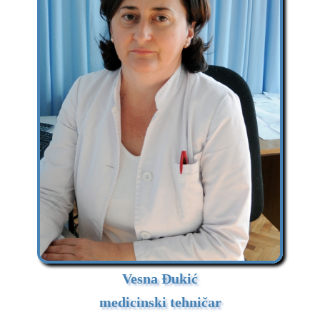
Vesna Đukić
medicinski tehničar